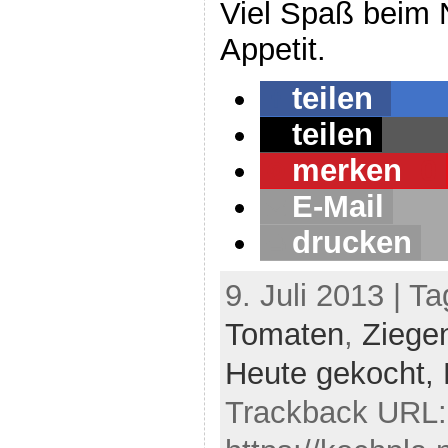
Viel Spaß beim
Appetit.
teilen
teilen
merken
0
E-Mail
drucken
9. Juli 2013 | T
Tomaten
,
Ziege
Heute gekocht,
Trackback URL: