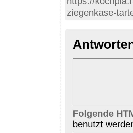
https://kochpla
ziegenkase-tart
Antworte
Folgende HTM
benutzt werde