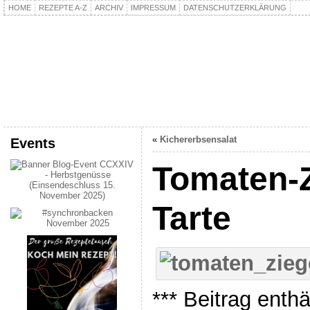
HOME
REZEPTE A-Z
ARCHIV
IMPRESSUM
DATENSCHUTZERKLÄRUNG
kochpla.net
Kochen und mehr…
«
Kichererbsensalat
Events
Tomaten-
Tarte
*** Beitrag enth