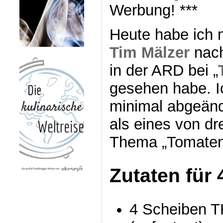
Werbung! ***
Heute habe ich 
Tim Mälzer
nach
in der ARD bei „
gesehen habe. I
minimal abgeände
als eines von dr
Thema „Tomaten“
Zutaten für 
4 Scheiben TK