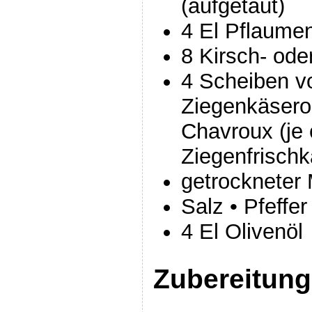
(aufgetaut)
4 El Pflaum
8 Kirsch- ode
4 Scheiben v
Ziegenkäserol
Chavroux (je 
Ziegenfrisch
getrockneter
Salz • Pfeffer
4 El Olivenöl
Zubereitung