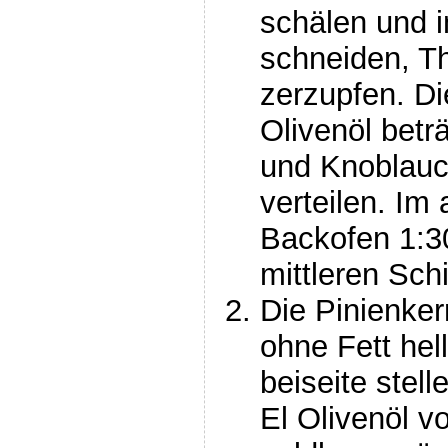
schälen und 
schneiden, T
zerzupfen. Di
Olivenöl beträ
und Knoblauc
verteilen. Im
Backofen 1:3
mittleren Sch
Die Pinienker
ohne Fett hel
beiseite stell
El Olivenöl v