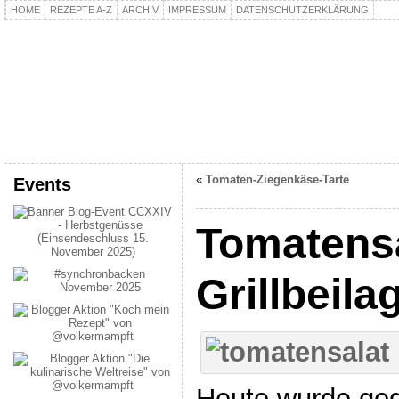
HOME
REZEPTE A-Z
ARCHIV
IMPRESSUM
DATENSCHUTZERKLÄRUNG
kochpla.net
Kochen und mehr…
«
Tomaten-Ziegenkäse-Tarte
Events
Tomatensa
Grillbeila
Heute wurde gegr