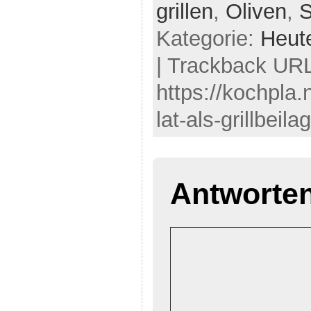
grillen
,
Oliven
,
S
Kategorie:
Heut
| Trackback UR
https://kochpla
lat-als-grillbeil
Antworte