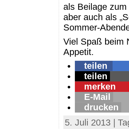
als Beilage zum 
aber auch als „So
Sommer-Abendes
Viel Spaß beim
Appetit.
teilen
teilen
merken
0
E-Mail
drucken
5. Juli 2013 | T