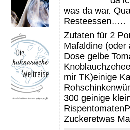
da i
was da war. Qua
Resteessen…..
Zutaten für 2 Po
Mafaldine (oder
Dose gelbe Toma
Knoblauchzeheein
mir TK)einige Ka
Rohschinkenwür
300 geinige klei
RispentomatenPf
Zuckeretwas Ma