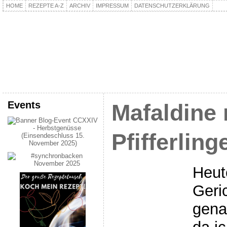
HOME
REZEPTE A-Z
ARCHIV
IMPRESSUM
DATENSCHUTZERKLÄRUNG
kochpla.net
Kochen und mehr…
Events
Mafaldine 
Pfifferlin
Heut
Geri
gena