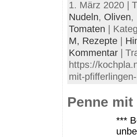
1. März 2020 | 
Nudeln
,
Oliven
,
Tomaten
| Kateg
M,
Rezepte
|
Hi
Kommentar
| Tr
https://kochpla.
mit-pfifferlinge
Penne mit
*** B
unbe