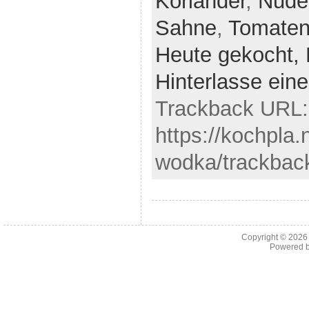
Koriander
,
Nude
Sahne
,
Tomate
Heute gekocht,
Hinterlasse ei
Trackback URL:
https://kochpla
wodka/trackbac
Copyright © 202
Powered 