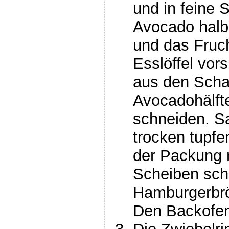
und in feine 
Avocado halbi
und das Fruch
Esslöffel vor
aus den Scha
Avocadohälft
schneiden. S
trocken tupf
der Packung 
Scheiben sch
Hamburgerbrö
Den Backofen