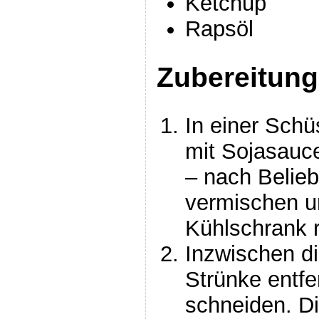
Ketchup
Rapsöl
Zubereitung
In einer Schü
mit Sojasauc
– nach Belie
vermischen u
Kühlschrank 
Inzwischen d
Strünke entfe
schneiden. D