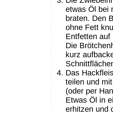
Die Zwiebelri
etwas Öl bei m
braten. Den B
ohne Fett kn
Entfetten au
Die Brötchen
kurz aufbacke
Schnittfläche
Das Hackfleis
teilen und mi
(oder per Han
Etwas Öl in e
erhitzen und 