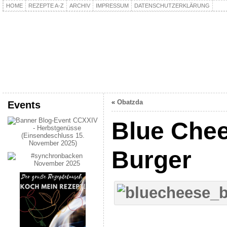
HOME
REZEPTE A-Z
ARCHIV
IMPRESSUM
DATENSCHUTZERKLÄRUNG
kochpla.net
Kochen und mehr…
«
Obatzda
Events
Blue Che
Burger