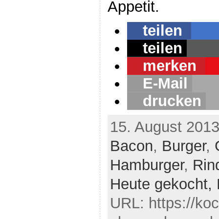
Appetit.
teilen
teilen
merken
E-Mail
drucken
15. August 2013
Bacon
,
Burger
,
Hamburger
,
Rin
Heute gekocht,
URL: https://ko