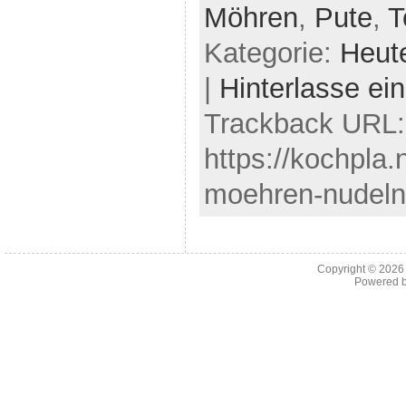
Möhren
,
Pute
,
T
Kategorie:
Heut
|
Hinterlasse e
Trackback URL:
https://kochpla.
moehren-nudeln-
Copyright © 202
Powered 