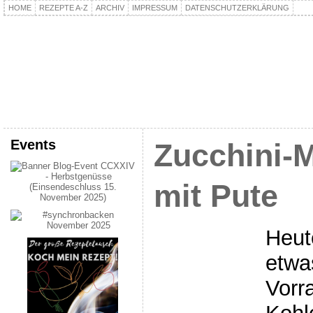
HOME
REZEPTE A-Z
ARCHIV
IMPRESSUM
DATENSCHUTZERKLÄRUNG
kochpla.net
Kochen und mehr…
Events
Zucchini-
mit Pute
Heut
etwa
Vorra