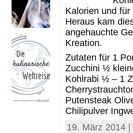
Kohl
Kalorien und für
Heraus kam dies
angehauchte Ge
Kreation.
Zutaten für 1 Po
Zucchini ½ klei
Kohlrabi ½ – 1 
Cherrystrauchto
Putensteak Oliv
Chilipulver Ingw
19. März 2014 |