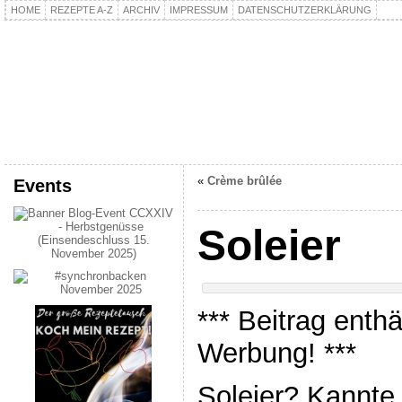
HOME
REZEPTE A-Z
ARCHIV
IMPRESSUM
DATENSCHUTZERKLÄRUNG
kochpla.net
Kochen und mehr…
«
Crème brûlée
Events
Soleier
*** Beitrag enth
Werbung! ***
Soleier? Kannte