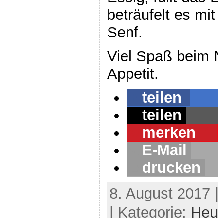
beträufelt es mit
Senf.
Viel Spaß beim
Appetit.
teilen
teilen
merken
1
E-Mail
drucken
8. August 2017 
| Kategorie:
Heu