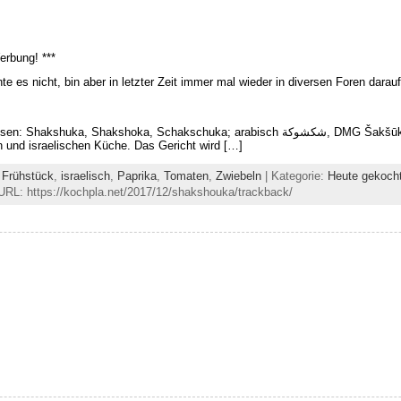
erbung! ***
e es nicht, bin aber in letzter Zeit immer mal wieder in diversen Foren dar
hakshoka, Schakschuka; arabisch شكشوكة, DMG Šakšūka; hebräisch שקשוקה) ist eine
en und israelischen Küche. Das Gericht wird […]
,
Frühstück
,
israelisch
,
Paprika
,
Tomaten
,
Zwiebeln
| Kategorie:
Heute gekoch
URL: https://kochpla.net/2017/12/shakshouka/trackback/