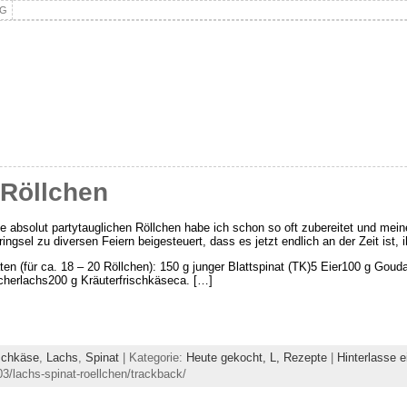
NG
-Röllchen
e absolut partytauglichen Röllchen habe ich schon so oft zubereitet und mei
ringsel zu diversen Feiern beigesteuert, dass es jetzt endlich an der Zeit ist,
ten (für ca. 18 – 20 Röllchen): 150 g junger Blattspinat (TK)5 Eier100 g Goud
herlachs200 g Kräuterfrischkäseca. […]
schkäse
,
Lachs
,
Spinat
| Kategorie:
Heute gekocht,
L,
Rezepte
|
Hinterlasse 
03/lachs-spinat-roellchen/trackback/