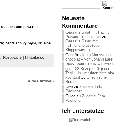
Neueste
Kommentare
auf aufmerksam geworden.
Ceasar’s Salat mit Pacific
Prawns | kochpla.net
zu
Caesar’s Salad mit
Hähnchenbrust (oder
Kingprawns…)
Gerti Arnold
zu
Mousse au
t,
Rezepte,
S
|
Hinterlasse
chocolat – von Johann Lafer
Blog-Event CLXIV – Einfach
gut – 32 Rezepte für jeden
Tag! – 1x umrühren bitte aka
kochtopf
zu
Griechischer
Ältere Artikel »
Burger
Uwe
zu
Zucchini-Feta-
Päckchen
Guido
zu
Zucchini-Feta-
Päckchen
Ich unterstütze