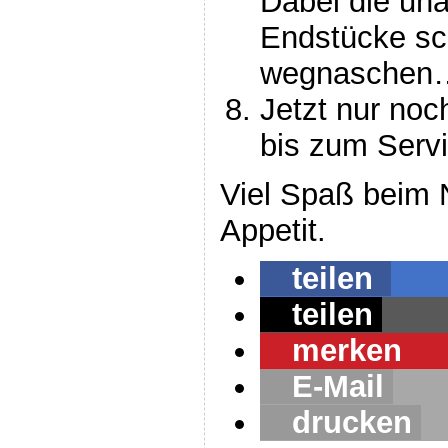
Dabei die un
Endstücke sc
wegnaschen
Jetzt nur noc
bis zum Servi
Viel Spaß beim
Appetit.
teilen
teilen
merken
1
E-Mail
drucken