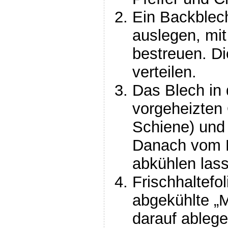
Ein Backblec
auslegen, mi
bestreuen. D
verteilen.
Das Blech in 
vorgeheizten 
Schiene) und
Danach vom B
abkühlen las
Frischhaltefol
abgekühlte „
darauf ableg