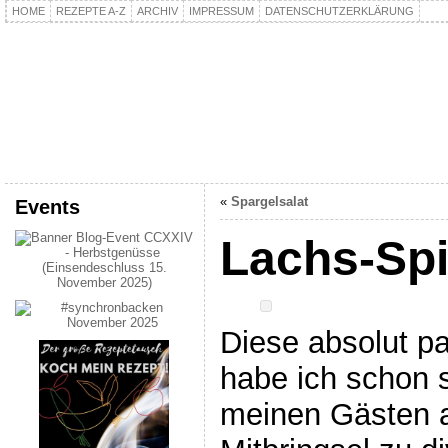
HOME
REZEPTE A-Z
ARCHIV
IMPRESSUM
DATENSCHUTZERKLÄRUNG
kochpla.net
Kochen und mehr…
«
Spargelsalat
Events
Lachs-Spi
Diese absolut pa
habe ich schon s
meinen Gästen a