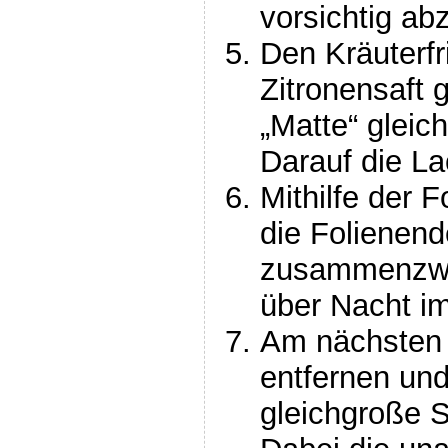
vorsichtig ab
Den Kräuterf
Zitronensaft g
„Matte“ gleic
Darauf die La
Mithilfe der F
die Folienen
zusammenzwir
über Nacht im
Am nächsten 
entfernen und
gleichgroße 