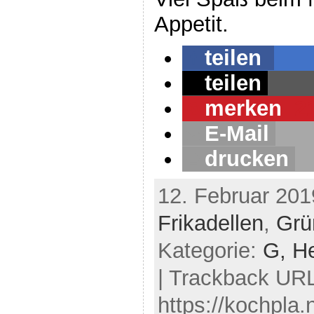
Appetit.
teilen
teilen
merken
2
E-Mail
drucken
12. Februar 201
Frikadellen
,
Grü
Kategorie:
G,
H
| Trackback UR
https://kochpla