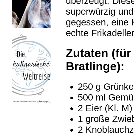
überzeugt. Diese
superwürzig und
gegessen, eine 
echte Frikadellen
Zutaten (für
Bratlinge):
250 g Grünke
500 ml Gemü
2 Eier (Kl. M)
1 große Zwie
2 Knoblauch