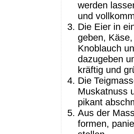
werden lassen
und vollkomm
Die Eier in e
geben, Käse, 
Knoblauch un
dazugeben u
kräftig und g
Die Teigmasse
Muskatnuss u
pikant absch
Aus der Masse
formen, panie