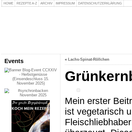
HOME
REZEPTE A-Z
ARCHIV
IMPRESSUM
DATENSCHUTZERKLÄRUNG
kochpla.net
Kochen und mehr…
«
Lachs-Spinat-Röllchen
Events
Grünkernb
Mein erster Beit
ist vegetarisch 
Fleischliebhaber