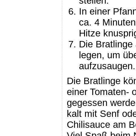
stellen.
In einer Pfan
ca. 4 Minuten 
Hitze knuspri
Die Bratlinge
legen, um üb
aufzusaugen.
Die Bratlinge kö
einer Tomaten- 
gegessen werden
kalt mit Senf od
Chilisauce am B
Viel Spaß beim