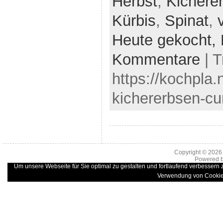
Herbst
,
Kichere
Kürbis
,
Spinat
,
Heute gekocht,
Kommentare
| 
https://kochpla.
kichererbsen-cu
Copyright © 202
Powered 
Um unsere Webseite für Sie optimal zu gestalten und fortlaufend verbessern
Verwendung von Cookie