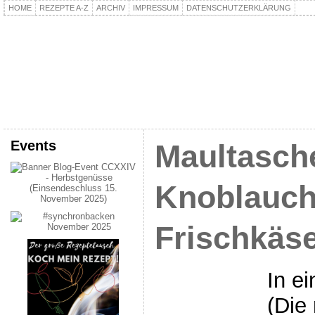
HOME
REZEPTE A-Z
ARCHIV
IMPRESSUM
DATENSCHUTZERKLÄRUNG
kochpla.net
Kochen und mehr…
Events
Maultasch
Knoblauch
Frischkäs
In ei
(Die