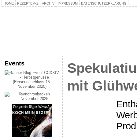
HOME
REZEPTE A-Z
ARCHIV
IMPRESSUM
DATENSCHUTZERKLÄRUNG
kochpla.net
Kochen und mehr…
Events
Spekulati
mit Glühw
Enth
Wer
Prod