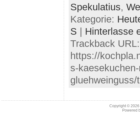
Spekulatius
,
We
Kategorie:
Heut
S
|
Hinterlasse
Trackback URL:
https://kochpla.
s-kaesekuchen-
gluehweinguss/t
Copyright © 202
Powered 