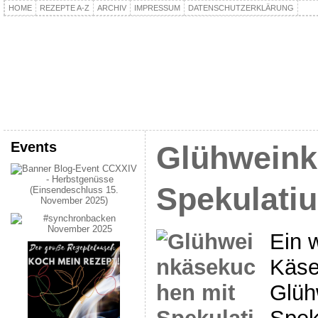
HOME
REZEPTE A-Z
ARCHIV
IMPRESSUM
DATENSCHUTZERKLÄRUNG
kochpla.net
Kochen und mehr…
Events
Glühweink
Spekulati
Ein 
Käse
Glüh