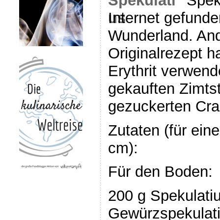
Spek
Internet gefund
Wunderland. And
Originalrezept h
Erythrit verwen
gekauften Zimtst
gezuckerten Cran
Zutaten (für ein
cm):
Für den Boden:
200 g Spekulatiu
Gewürzspekulat