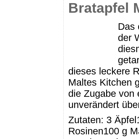
Bratapfel 
Das d
der 
dies
getar
dieses leckere R
Maltes Kitchen 
die Zugabe von
unverändert üb
Zutaten: 3 Äpfel
Rosinen100 g Ma