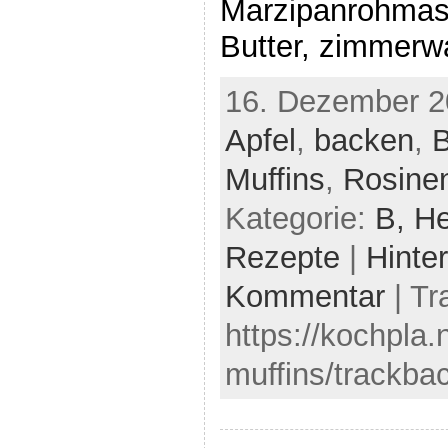
Marzipanrohmas
Butter, zimmerw
16. Dezember 2
Apfel
,
backen
,
B
Muffins
,
Rosine
Kategorie:
B,
He
Rezepte
|
Hinte
Kommentar
| Tr
https://kochpla.
muffins/trackba