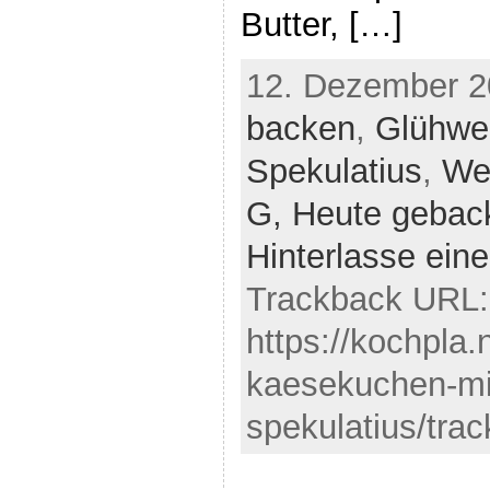
Butter, […]
12. Dezember 2
backen
,
Glühwe
Spekulatius
,
We
G,
Heute gebac
Hinterlasse ei
Trackback URL:
https://kochpla
kaesekuchen-mi
spekulatius/tra