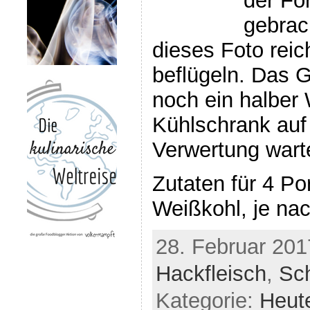
der Fo
gebrac
dieses Foto rei
beflügeln. Das G
noch ein halber
Kühlschrank auf
Verwertung wart
Zutaten für 4 Por
Weißkohl, je na
28. Februar 201
Hackfleisch
,
Sc
Kategorie:
Heut