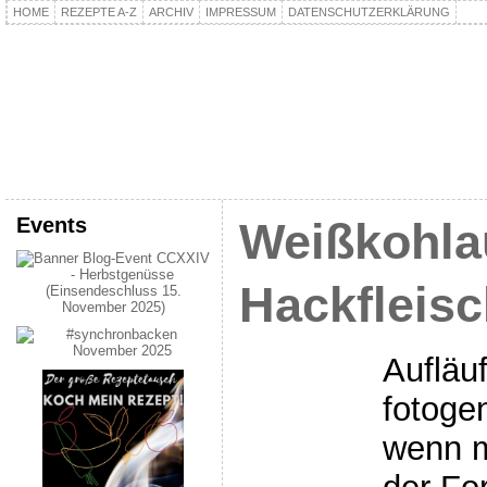
HOME
REZEPTE A-Z
ARCHIV
IMPRESSUM
DATENSCHUTZERKLÄRUNG
kochpla.net
Kochen und mehr…
Events
Weißkohlau
Hackfleisc
Aufläuf
fotogen
wenn 