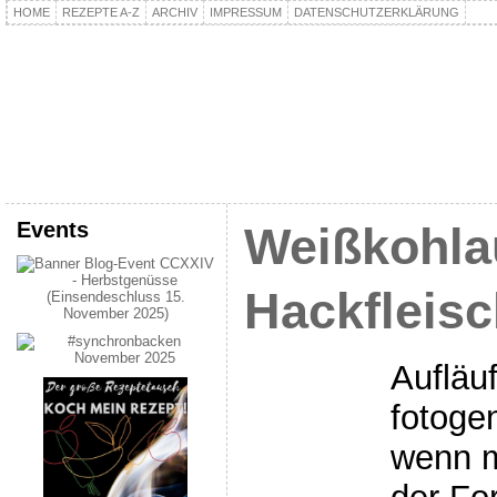
HOME
REZEPTE A-Z
ARCHIV
IMPRESSUM
DATENSCHUTZERKLÄRUNG
kochpla.net
Kochen und mehr…
Events
Weißkohlau
Hackfleisc
Aufläuf
fotogen
wenn 