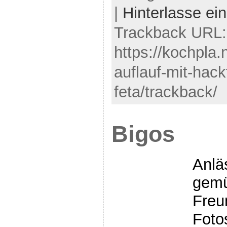
|
Hinterlasse e
Trackback URL:
https://kochpla
auflauf-mit-hack
feta/trackback/
Bigos
Anlä
gemü
Freu
Foto