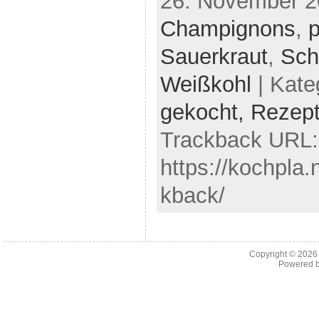
26. November 20
Champignons
,
p
Sauerkraut
,
Sch
Weißkohl
| Kate
gekocht,
Rezep
Trackback URL:
https://kochpla.
kback/
Copyright © 202
Powered 