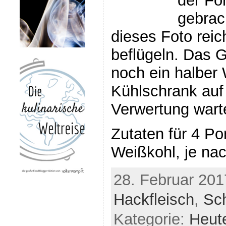
der Fo
gebrac
dieses Foto rei
beflügeln. Das G
noch ein halber
Kühlschrank auf
Verwertung wart
Zutaten für 4 Por
Weißkohl, je na
28. Februar 201
Hackfleisch
,
Sc
Kategorie:
Heut