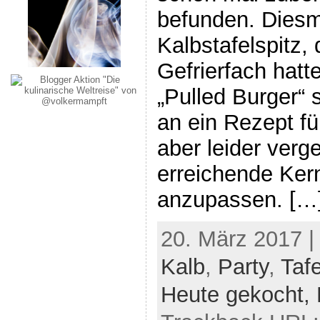
befunden. Diesm
Kalbstafelspitz,
Gefrierfach hatt
„Pulled Burger“ 
an ein Rezept fü
aber leider verg
erreichende Ker
anzupassen. […
20. März 2017 |
Kalb
,
Party
,
Tafe
Heute gekocht,