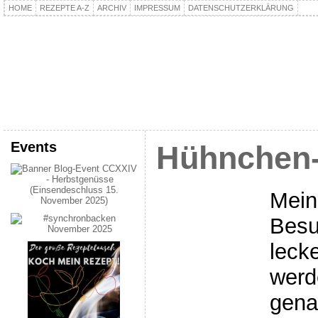
HOME
REZEPTE A-Z
ARCHIV
IMPRESSUM
DATENSCHUTZERKLÄRUNG
kochpla.net
Kochen und mehr…
Events
Hühnchen-
Mein
Besu
leck
werd
gena