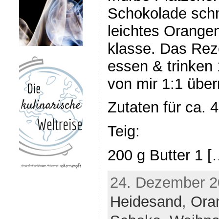
Schokolade sch
leichtes Orange
klasse. Das Rez
essen & trinken
von mir 1:1 üb
Zutaten für ca. 
Teig:
200 g Butter 1 [
24. Dezember 20
Heidesand
,
Ora