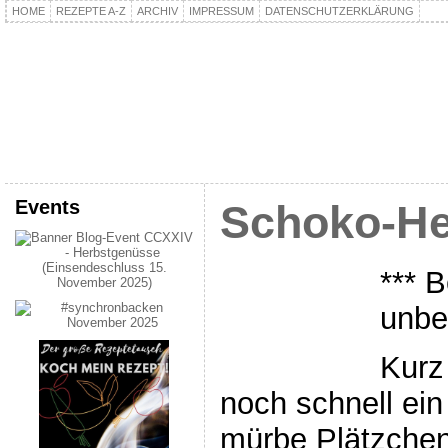
HOME
REZEPTE A-Z
ARCHIV
IMPRESSUM
DATENSCHUTZERKLÄRUNG
kochpla.net
Kochen und mehr…
Events
Schoko-He
*** B
unbe
Kurz
noch schnell ein
mürbe Plätzchen,