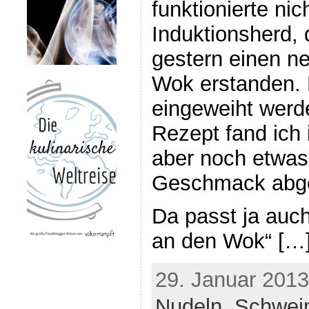
funktionierte ni
Induktionsherd, 
gestern einen n
Wok erstanden. 
eingeweiht wer
Rezept fand ich 
aber noch etwa
Geschmack abge
Da passt ja auc
an den Wok“ […
29. Januar 2013
Nudeln
,
Schwein