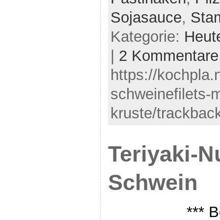
Sojasauce
,
Sta
Kategorie:
Heut
|
2 Kommentare
https://kochpla.
schweinefilets-m
kruste/trackback
Teriyaki-N
Schwein
*** B