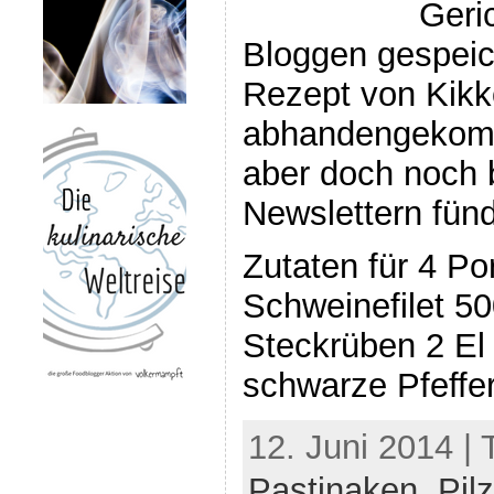
Geri
Bloggen gespeic
Rezept von Kik
abhandengekomm
aber doch noch 
Newslettern fünd
Zutaten für 4 Po
Schweinefilet 5
Steckrüben 2 El
schwarze Pfeffe
12. Juni 2014 |
Pastinaken
,
Pil