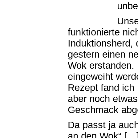
unbe
Unse
funktionierte ni
Induktionsherd, 
gestern einen n
Wok erstanden. 
eingeweiht wer
Rezept fand ich 
aber noch etwa
Geschmack abge
Da passt ja auc
an den Wok“ […