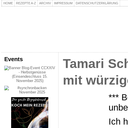
HOME
REZEPTE A-Z
ARCHIV
IMPRESSUM
DATENSCHUTZERKLÄRUNG
kochpla.net
Kochen und mehr…
Events
Tamari Sch
mit würzig
*** B
unbe
Ich 