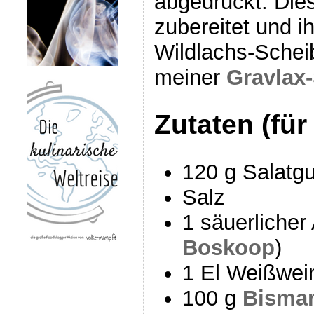
abgedruckt. Die
zubereitet und 
Wildlachs-Schei
meiner
Gravlax
Zutaten (für
120 g Salatg
Salz
1 säuerlicher 
Boskoop
)
1 El Weißwei
100 g
Bismar