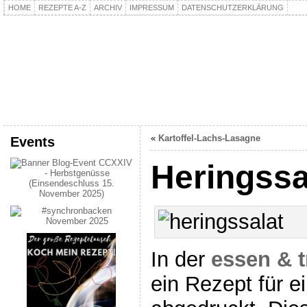
HOME
REZEPTE A-Z
ARCHIV
IMPRESSUM
DATENSCHUTZERKLÄRUNG
kochpla.net
Kochen und mehr…
«
Kartoffel-Lachs-Lasagne
Events
Heringssa
In der
essen & t
ein Rezept für e