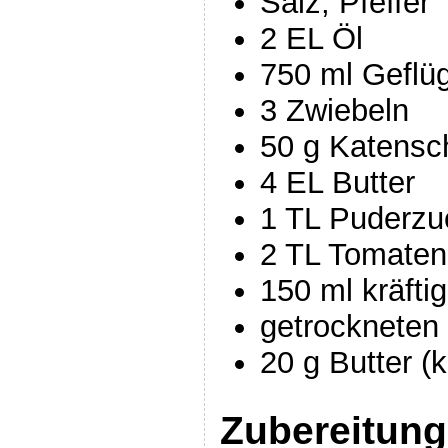
Salz, Pfeffer
2 EL Öl
750 ml Geflü
3 Zwiebeln
50 g Katensc
4 EL Butter
1 TL Puderzu
2 TL Tomate
150 ml kräfti
getrockneten
20 g Butter (k
Zubereitung