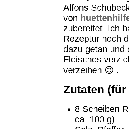
Alfons Schubec
von
huettenhilf
zubereitet. Ich h
Rezeptur noch d
dazu getan und a
Fleisches verzic
verzeihen 😉 .
Zutaten (für
8 Scheiben Ri
ca. 100 g)