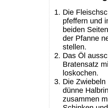
Die Fleischs
pfeffern und 
beiden Seite
der Pfanne n
stellen.
Das Öl aussc
Bratensatz mi
loskochen.
Die Zwiebeln 
dünne Halbri
zusammen mit
Schinken und