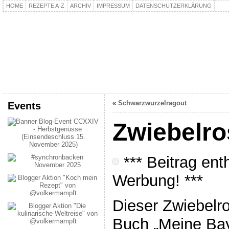
HOME
REZEPTE A-Z
ARCHIV
IMPRESSUM
DATENSCHUTZERKLÄRUNG
kochpla.net
Kochen und mehr…
«
Schwarzwurzelragout
Events
Zwiebelro
*** Beitrag ent
Werbung! ***
Dieser Zwiebelro
Buch „Meine Ba