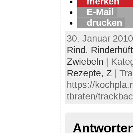
merken
0
E-Mail
drucken
30. Januar 2010
Rind
,
Rinderhüf
Zwiebeln
| Kate
Rezepte,
Z
| Tr
https://kochpla.
tbraten/trackbac
Antworte