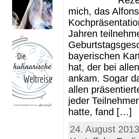
Rezep
mich, das Alfons
Kochpräsentation
Jahren teilnehme
Geburtstagsgesc
bayerischen Kart
hat, der bei all
ankam. Sogar da
allen präsentier
jeder Teilnehm
hatte, fand […]
24. August 2013