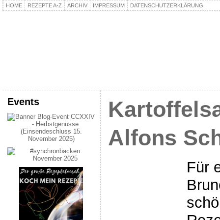
HOME
REZEPTE A-Z
ARCHIV
IMPRESSUM
DATENSCHUTZERKLÄRUNG
kochpla.net
Kochen und mehr…
Events
Kartoffels
Alfons Sc
Für 
Brun
schö