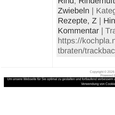
Rind
,
Rinderhüf
Zwiebeln
| Kate
Rezepte,
Z
|
Hin
Kommentar
| Tr
https://kochpla.
tbraten/trackbac
Copyright © 202
Powered 
Um unsere Webseite für Sie optimal zu gestalten und fortlaufend verbessern
Verwendung von Cookie