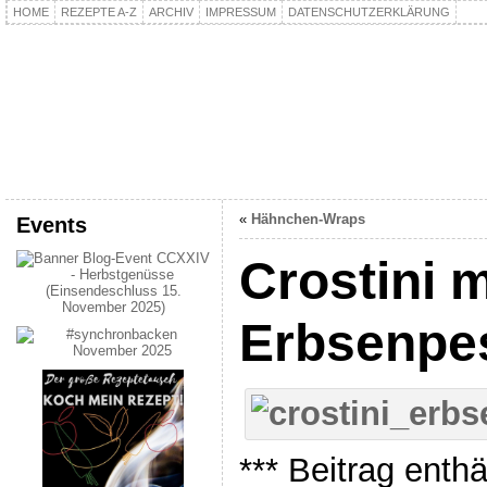
HOME
REZEPTE A-Z
ARCHIV
IMPRESSUM
DATENSCHUTZERKLÄRUNG
kochpla.net
Kochen und mehr…
«
Hähnchen-Wraps
Events
Crostini m
Erbsenpe
*** Beitrag enth