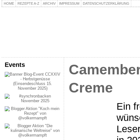
HOME
REZEPTE A-Z
ARCHIV
IMPRESSUM
DATENSCHUTZERKLÄRUNG
kochpla.net
Kochen und mehr…
Events
Camembert
Creme
Ein f
wünsc
Leser