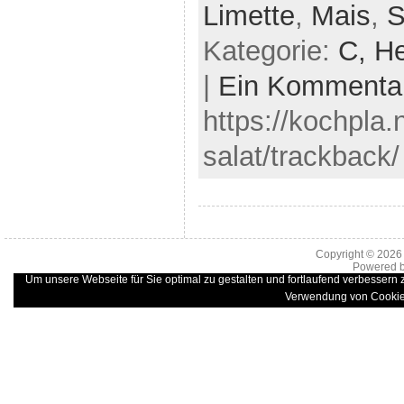
Limette
,
Mais
,
S
Kategorie:
C,
He
|
Ein Kommenta
https://kochpla.
salat/trackback/
Copyright © 202
Powered 
Um unsere Webseite für Sie optimal zu gestalten und fortlaufend verbessern
Verwendung von Cookie