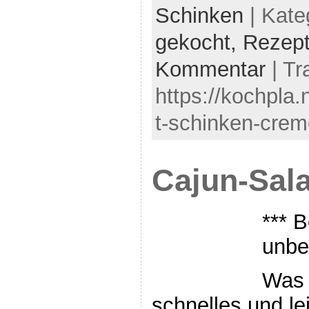
Schinken
| Kate
gekocht,
Rezep
Kommentar
| Tr
https://kochpla
t-schinken-crem
Cajun-Sala
*** B
unbe
Was f
schnelles und l