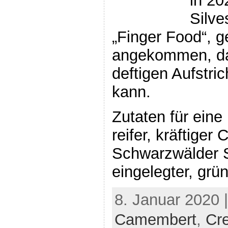
in 20
Silve
„Finger Food“, g
angekommen, da
deftigen Aufstric
kann.
Zutaten für eine
reifer, kräftige
Schwarzwälder 
eingelegter, grü
8. Januar 2020 
Camembert
,
Cr