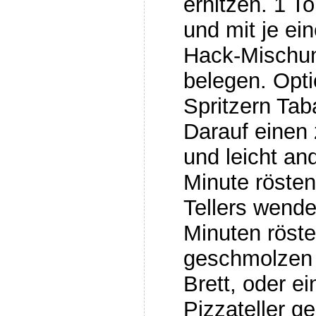
erhitzen. 1 T
und mit je ein
Hack-Mischu
belegen. Opti
Spritzern Tab
Darauf einen 
und leicht an
Minute rösten
Tellers wende
Minuten röste
geschmolzen i
Brett, oder ei
Pizzateller g