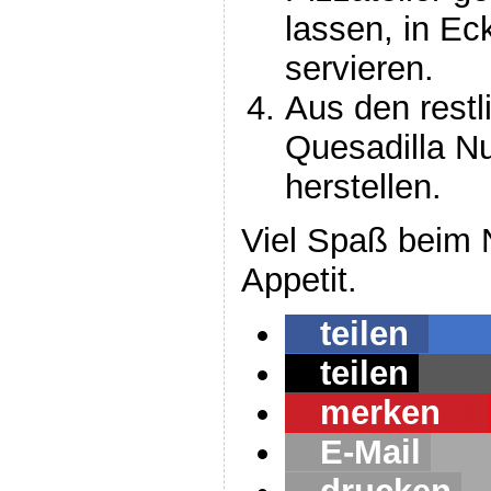
lassen, in E
servieren.
Aus den restl
Quesadilla N
herstellen.
Viel Spaß beim
Appetit.
teilen
teilen
merken
0
E-Mail