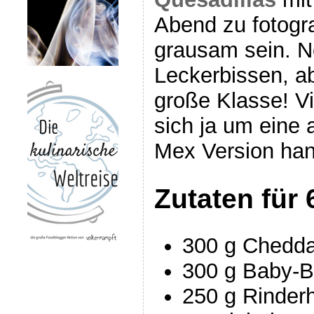
Abend zu fotogra
grausam sein. Ne
Leckerbissen, a
große Klasse! V
sich ja um eine 
Mex Version han
Zutaten für 
300 g Chedda
300 g Baby-Bl
250 g Rinderh