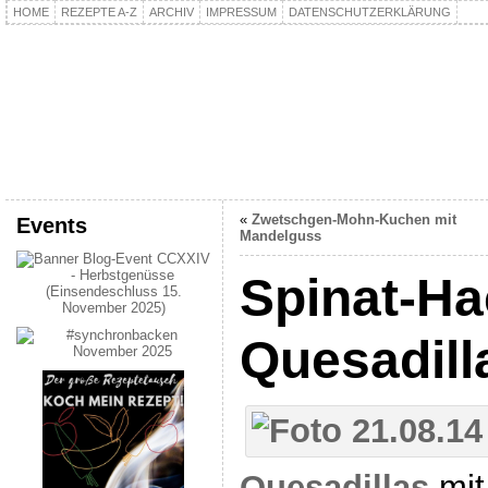
HOME
REZEPTE A-Z
ARCHIV
IMPRESSUM
DATENSCHUTZERKLÄRUNG
kochpla.net
Kochen und mehr…
«
Zwetschgen-Mohn-Kuchen mit
Events
Mandelguss
Spinat-Ha
Quesadill
Quesadillas
mit