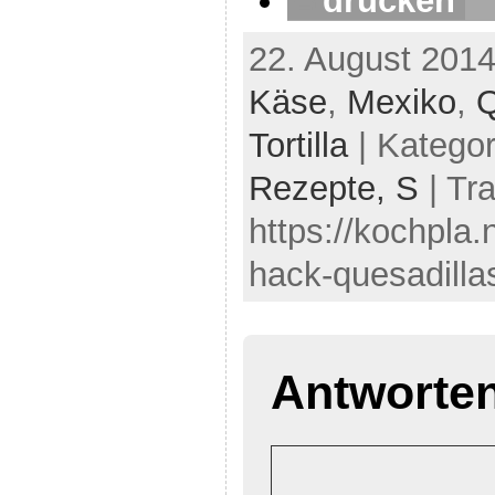
drucken
22. August 2014
Käse
,
Mexiko
,
Q
Tortilla
| Kategor
Rezepte,
S
| Tr
https://kochpla.
hack-quesadilla
Antworte