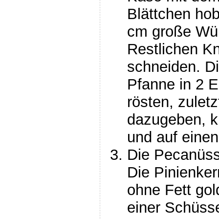
Blättchen hob
cm große Wür
Restlichen Kn
schneiden. Di
Pfanne in 2 E
rösten, zulet
dazugeben, k
und auf einen
Die Pecanüss
Die Pinienker
ohne Fett gol
einer Schüssel