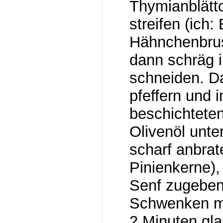
Thymianblätt
streifen (ich: 
Hähnchenbrus
dann schräg 
schneiden. D
pfeffern und i
beschichteten
Olivenöl unte
scharf anbrat
Pinienkerne)
Senf zugeben,
Schwenken m
2 Minuten gla