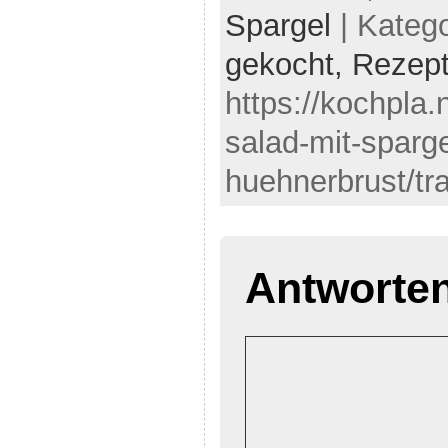
Spargel
| Kateg
gekocht,
Rezep
https://kochpla
salad-mit-sparg
huehnerbrust/tr
Antworte