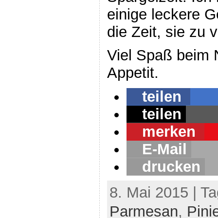
einige leckere G
die Zeit, sie zu 
Viel Spaß beim
Appetit.
teilen
teilen
merken
E-Mail
drucken
8. Mai 2015 | T
Parmesan
,
Pini