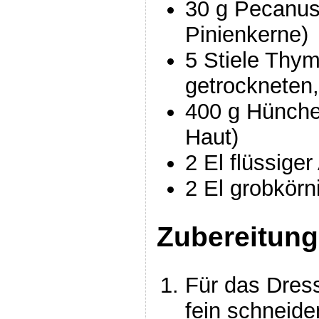
30 g Pecanus
Pinienkerne)
5 Stiele Thymi
getrockneten
400 g Hünchen
Haut)
2 El flüssige
2 El grobkörn
Zubereitung
Für das Dres
fein schneide