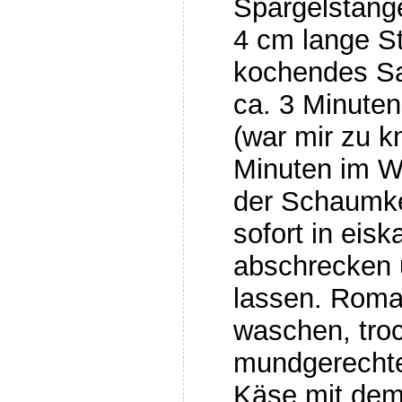
Spargelstange
4 cm lange S
kochendes S
ca. 3 Minuten
(war mir zu k
Minuten im W
der Schaumke
sofort in eis
abschrecken 
lassen. Roma
waschen, tro
mundgerechte
Käse mit dem