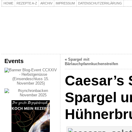
HOME
REZEPTE A-Z
ARCHIV
IMPRESSUM
DATENSCHUTZERKLÄRUNG
kochpla.net
Kochen und mehr…
«
Spargel mit
Events
Bärlauchpfannkuchenstreifen
Caesar’s 
Spargel u
Hühnerbr