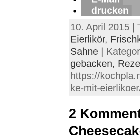
drucken
10. April 2015 |
Eierlikör
,
Frisch
Sahne
| Kategor
gebacken,
Reze
https://kochpla
ke-mit-eierlikoe
2 Komment
Cheesecake