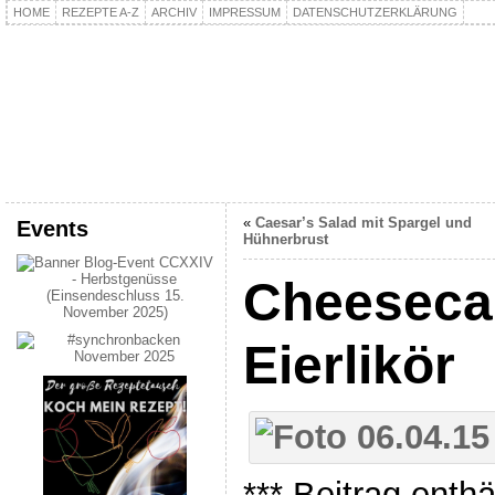
HOME
REZEPTE A-Z
ARCHIV
IMPRESSUM
DATENSCHUTZERKLÄRUNG
kochpla.net
Kochen und mehr…
«
Caesar’s Salad mit Spargel und
Events
Hühnerbrust
Cheeseca
Eierlikör
*** Beitrag enth