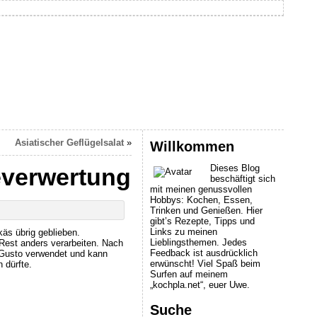
Asiatischer Geflügelsalat
»
Willkommen
Dieses Blog
everwertung
beschäftigt sich
mit meinen genussvollen
Hobbys: Kochen, Essen,
Trinken und Genießen. Hier
gibt’s Rezepte, Tipps und
Links zu meinen
äs übrig geblieben.
Lieblingsthemen. Jedes
est anders verarbeiten. Nach
Feedback ist ausdrücklich
h Gusto verwendet und kann
erwünscht! Viel Spaß beim
 dürfte.
Surfen auf meinem
„kochpla.net“, euer Uwe.
Suche