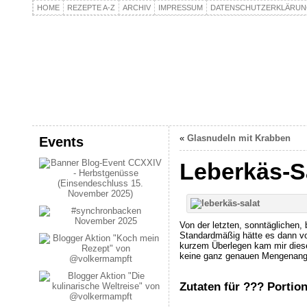
HOME
REZEPTE A-Z
ARCHIV
IMPRESSUM
DATENSCHUTZERKLÄRU
kochpla.net
Kochen und mehr…
«
Glasnudeln mit Krabben
Events
Leberkäs-S
Von der letzten, sonntäglichen,
Standardmäßig hätte es dann v
kurzem Überlegen kam mir dieser
keine ganz genauen Mengenangab
Zutaten für ??? Portio