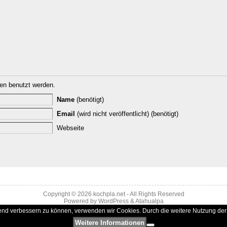
n benutzt werden.
Name
(benötigt)
Email
(wird nicht veröffentlicht) (benötigt)
Webseite
Copyright © 2026
kochpla.net
- All Rights Reserved
Powered by
WordPress
&
Atahualpa
ufend verbessern zu können, verwenden wir Cookies. Durch die weitere Nutzung d
Weitere Informationen