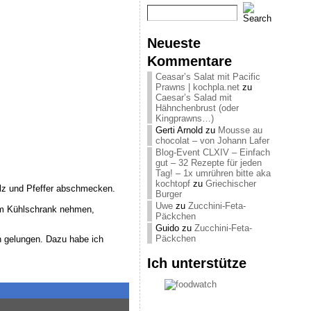
Neueste
Kommentare
Ceasar’s Salat mit Pacific
Prawns | kochpla.net
zu
Caesar’s Salad mit
Hähnchenbrust (oder
Kingprawns…)
Gerti Arnold
zu
Mousse au
chocolat – von Johann Lafer
Blog-Event CLXIV – Einfach
gut – 32 Rezepte für jeden
Tag! – 1x umrühren bitte aka
kochtopf
zu
Griechischer
alz und Pfeffer abschmecken.
Burger
Uwe
zu
Zucchini-Feta-
em Kühlschrank nehmen,
Päckchen
Guido
zu
Zucchini-Feta-
Päckchen
n gelungen. Dazu habe ich
Ich unterstütze