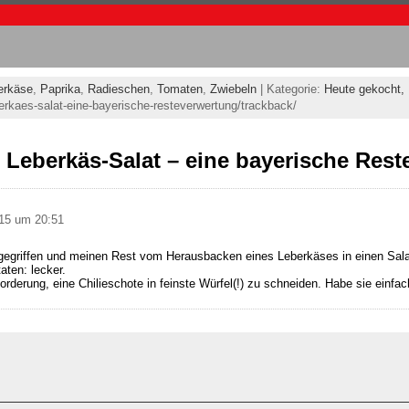
erkäse
,
Paprika
,
Radieschen
,
Tomaten
,
Zwiebeln
| Kategorie:
Heute gekocht,
berkaes-salat-eine-bayerische-resteverwertung/trackback/
Leberkäs-Salat – eine bayerische Rest
15 um 20:51
gegriffen und meinen Rest vom Herausbacken eines Leberkäses in einen Salat
aten: lecker.
rderung, eine Chilieschote in feinste Würfel(!) zu schneiden. Habe sie einfach 