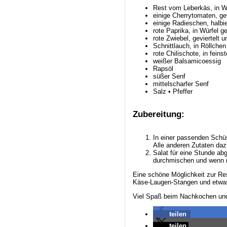
Rest vom Leberkäs, in Wü
einige Cherrytomaten, gev
einige Radieschen, halbie
rote Paprika, in Würfel g
rote Zwiebel, geviertelt 
Schnittlauch, in Röllchen
rote Chilischote, in fein
weißer Balsamicoessig
Rapsöl
süßer Senf
mittelscharfer Senf
Salz • Pfeffer
Zubereitung:
In einer passenden Schüs
Alle anderen Zutaten da
Salat für eine Stunde a
durchmischen und wenn n
Eine schöne Möglichkeit zur Re
Käse-Laugen-Stangen und etwas 
Viel Spaß beim Nachkochen und
teilen
teilen