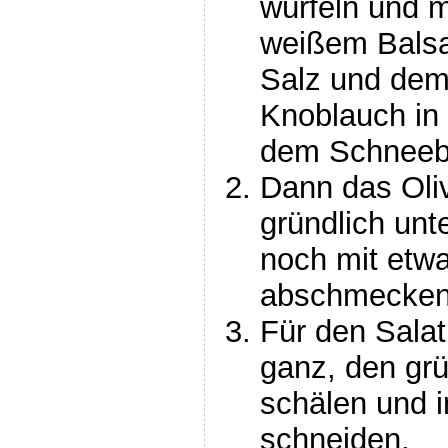
würfeln und m
weißem Balsam
Salz und dem
Knoblauch in 
dem Schneebe
Dann das Oli
gründlich unt
noch mit etw
abschmecken
Für den Sala
ganz, den grü
schälen und 
schneiden.