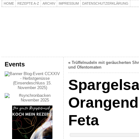
HOME
REZEPTE A-Z
ARCHIV
IMPRESSUM
DATENSCHUTZERKLÄRUNG
kochpla.net
Kochen und mehr…
«
Trüffelnudeln mit geräucherten Sh
Events
und Ofentomaten
Spargelsa
Orangend
Feta