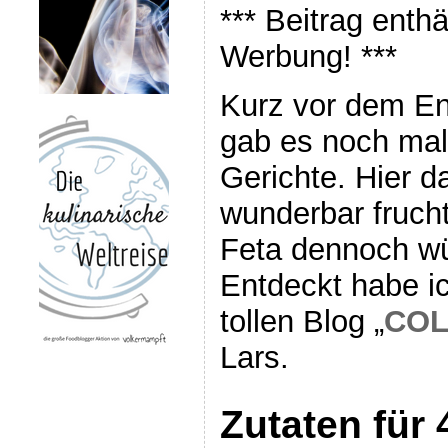
*** Beitrag enth
Werbung! ***
Kurz vor dem En
gab es noch mal
Gerichte. Hier d
wunderbar fruch
Feta dennoch wü
Entdeckt habe i
tollen Blog „
COL
Lars.
Zutaten für 