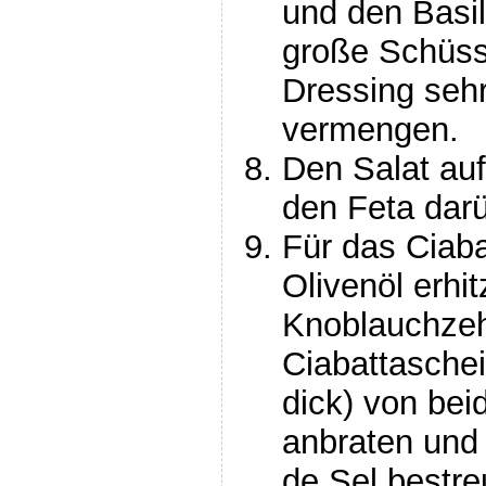
und den Basil
große Schüss
Dressing sehr
vermengen.
Den Salat auf
den Feta darü
Für das Ciaba
Olivenöl erhi
Knoblauchzeh
Ciabattaschei
dick) von bei
anbraten und 
de Sel bestre