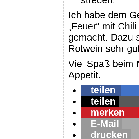
streuen.
Ich habe dem Ge
„Feuer“ mit Chil
gemacht. Dazu s
Rotwein sehr gut
Viel Spaß beim
Appetit.
teilen
teilen
merken
1
E-Mail
drucken