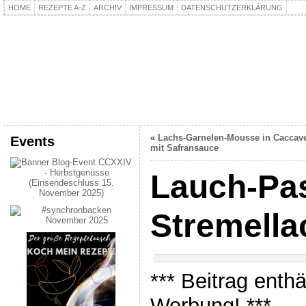
HOME
REZEPTE A-Z
ARCHIV
IMPRESSUM
DATENSCHUTZERKLÄRUNG
kochpla.net
Kochen und mehr…
«
Lachs-Garnelen-Mousse in Caccave
Events
mit Safransauce
Lauch-Pas
Stremella
*** Beitrag enth
Werbung! ***