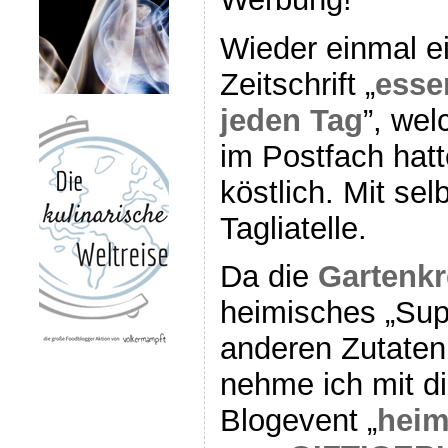
Wieder einmal e
Zeitschrift „
esse
jeden Tag
”, wel
im Postfach hatt
köstlich. Mit se
Tagliatelle.
Da die
Gartenk
heimisches „Supe
anderen Zutaten
nehme ich mit 
Blogevent „
heim