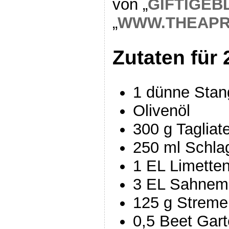
von „
GIFTIGEB
„
WWW.THEAPR
Zutaten für 
1 dünne Stan
Olivenöl
300 g Tagliate
250 ml Schla
1 EL Limetten
3 EL Sahneme
125 g Stremel
0,5 Beet Gar