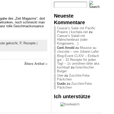
Neueste
sgabe des „Zeit Magazins“, dort
Kommentare
t betrunken, noch schmeckt man
e ganz tolle Geschmacksnuance
Ceasar’s Salat mit Pacific
Prawns | kochpla.net
zu
Caesar’s Salad mit
Hähnchenbrust (oder
ute gekocht,
P,
Rezepte
|
Kingprawns…)
Gerti Arnold
zu
Mousse au
chocolat – von Johann Lafer
Blog-Event CLXIV – Einfach
gut – 32 Rezepte für jeden
Tag! – 1x umrühren bitte aka
Ältere Artikel »
kochtopf
zu
Griechischer
Burger
Uwe
zu
Zucchini-Feta-
Päckchen
Guido
zu
Zucchini-Feta-
Päckchen
Ich unterstütze