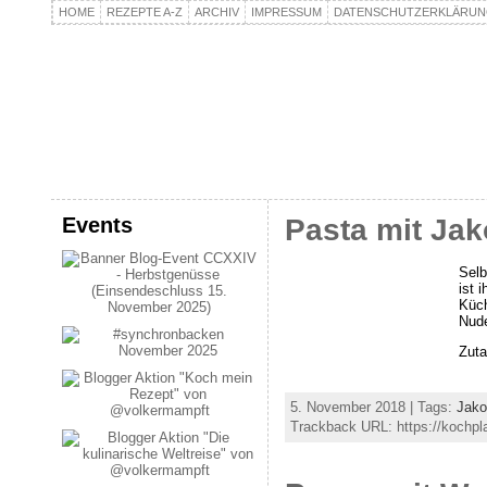
HOME
REZEPTE A-Z
ARCHIV
IMPRESSUM
DATENSCHUTZERKLÄRU
kochpla.net
Kochen und mehr…
Events
Pasta mit Ja
Selb
ist 
Küch
Nud
Zuta
5. November 2018 | Tags:
Jako
Trackback URL: https://kochpl