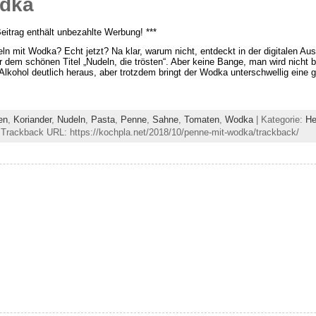
odka
Beitrag enthält unbezahlte Werbung! ***
ln mit Wodka? Echt jetzt? Na klar, warum nicht, entdeckt in der digitalen Au
r dem schönen Titel „Nudeln, die trösten“. Aber keine Bange, man wird nich
Alkohol deutlich heraus, aber trotzdem bringt der Wodka unterschwellig ein
en
,
Koriander
,
Nudeln
,
Pasta
,
Penne
,
Sahne
,
Tomaten
,
Wodka
| Kategorie:
He
 Trackback URL: https://kochpla.net/2018/10/penne-mit-wodka/trackback/