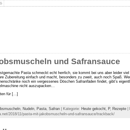
NG
kobsmuscheln und Safransauce
stgemachte Pasta schmeckt echt herrlich, sie kommt bei uns aber leider viel
ihre Zubereitung einfach und macht, besonders zu zweit, auch noch Spaß. Wen
enschränke noch ein vergessenes Döschen Safranfäden findet, gibt’s eigentl
elmaschine nicht auszupacken…
ten für […]
bsmuscheln
,
Nudeln
,
Pasta
,
Safran
| Kategorie:
Heute gekocht,
P,
Rezepte
|
a.net/2018/11/pasta-mit-jakobsmuscheln-und-safransauce/trackback/