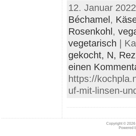
12. Januar 2022
Béchamel
,
Käs
Rosenkohl
,
veg
vegetarisch
| Ka
gekocht,
N,
Rez
einen Komment
https://kochpla.
uf-mit-linsen-un
Copyright © 202
Powered 