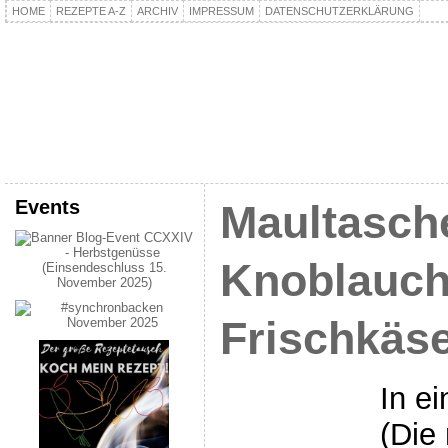
HOME
REZEPTE A-Z
ARCHIV
IMPRESSUM
DATENSCHUTZERKLÄRUNG
kochpla.net
Kochen und mehr…
Events
Maultasch
Knoblauch
Frischkäs
In ei
(Die