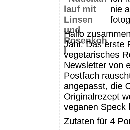
nie a
foto
Hallo zusammen 
Jahr. Das erste 
vegetarisches R
Newsletter von e
Postfach rauscht
angepasst, die 
Originalrezept 
veganen Speck h
Zutaten für 4 Po