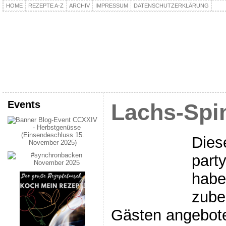
HOME
REZEPTE A-Z
ARCHIV
IMPRESSUM
DATENSCHUTZERKLÄRUNG
kochpla.net
Kochen und mehr…
Events
Lachs-Spi
Dies
part
habe
zube
Gästen angebote