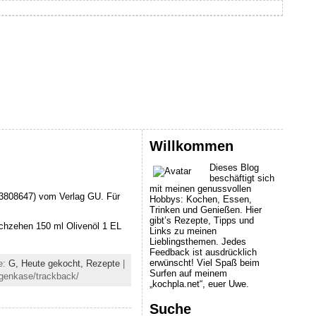
Willkommen
Dieses Blog
beschäftigt sich
mit meinen genussvollen
33808647) vom Verlag GU. Für
Hobbys: Kochen, Essen,
Trinken und Genießen. Hier
gibt’s Rezepte, Tipps und
auchzehen 150 ml Olivenöl 1 EL
Links zu meinen
Lieblingsthemen. Jedes
Feedback ist ausdrücklich
erwünscht! Viel Spaß beim
e:
G,
Heute gekocht,
Rezepte
|
Surfen auf meinem
egenkase/trackback/
„kochpla.net“, euer Uwe.
Suche