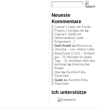
Neueste
Kommentare
Ceasar’s Salat mit Pacific
Prawns | kochpla.net
zu
Caesar’s Salad mit
Hähnchenbrust (oder
Kingprawns…)
Gerti Arnold
zu
Mousse au
chocolat – von Johann Lafer
Blog-Event CLXIV – Einfach
gut – 32 Rezepte für jeden
Tag! – 1x umrühren bitte aka
kochtopf
zu
Griechischer
Burger
Uwe
zu
Zucchini-Feta-
Päckchen
Guido
zu
Zucchini-Feta-
Päckchen
Ich unterstütze