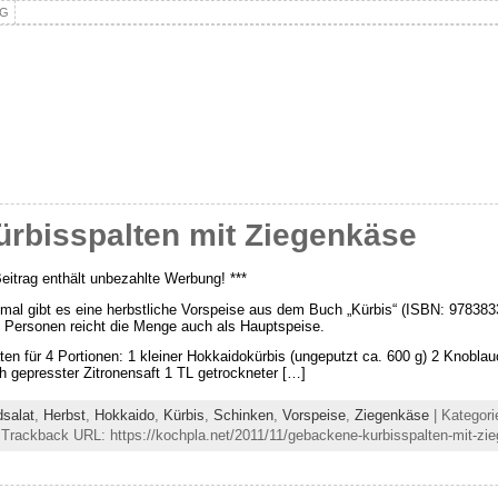
NG
rbisspalten mit Ziegenkäse
Beitrag enthält unbezahlte Werbung! ***
mal gibt es eine herbstliche Vorspeise aus dem Buch „Kürbis“ (ISBN: 97838
 Personen reicht die Menge auch als Hauptspeise.
ten für 4 Portionen: 1 kleiner Hokkaidokürbis (ungeputzt ca. 600 g) 2 Knobl
ch gepresster Zitronensaft 1 TL getrockneter […]
dsalat
,
Herbst
,
Hokkaido
,
Kürbis
,
Schinken
,
Vorspeise
,
Ziegenkäse
| Kategori
 Trackback URL: https://kochpla.net/2011/11/gebackene-kurbisspalten-mit-zi