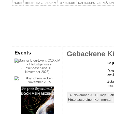
HOME
REZEPTE A-Z
ARCHIV
IMPRESSUM
DATENSCHUTZERKLÄRU
kochpla.net
Kochen und mehr…
Events
Gebackene Kü
*** 
Dies
zwei
Zuta
fris
14. November 2011 | Tags:
Fel
Hinterlasse einen Kommentar
|