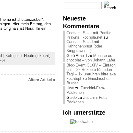
Neueste
Thema ist „Hüttenzauber“,
irgen. Hier mein Beitrag, den
Kommentare
 Originals ist Nora. Ihr ein
Ceasar’s Salat mit Pacific
Prawns | kochpla.net
zu
Caesar’s Salad mit
Hähnchenbrust (oder
Kingprawns…)
ol
| Kategorie:
Heute gekocht,
Gerti Arnold
zu
Mousse au
chocolat – von Johann Lafer
ck/
Blog-Event CLXIV – Einfach
gut – 32 Rezepte für jeden
Tag! – 1x umrühren bitte aka
kochtopf
zu
Griechischer
Ältere Artikel »
Burger
Uwe
zu
Zucchini-Feta-
Päckchen
Guido
zu
Zucchini-Feta-
Päckchen
Ich unterstütze