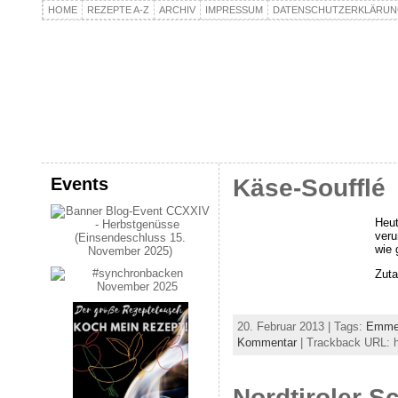
HOME
REZEPTE A-Z
ARCHIV
IMPRESSUM
DATENSCHUTZERKLÄRU
kochpla.net
Kochen und mehr…
Events
Käse-Soufflé
Heut
veru
wie 
Zuta
20. Februar 2013 | Tags:
Emmen
Kommentar
| Trackback URL: ht
Nordtiroler S