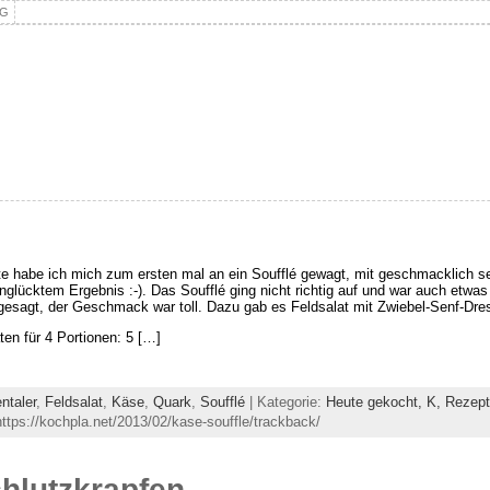
NG
e habe ich mich zum ersten mal an ein Soufflé gewagt, mit geschmacklich s
nglücktem Ergebnis :-). Das Soufflé ging nicht richtig auf und war auch etwas
gesagt, der Geschmack war toll. Dazu gab es Feldsalat mit Zwiebel-Senf-Dre
ten für 4 Portionen: 5 […]
taler
,
Feldsalat
,
Käse
,
Quark
,
Soufflé
| Kategorie:
Heute gekocht,
K,
Rezep
tps://kochpla.net/2013/02/kase-souffle/trackback/
chlutzkrapfen