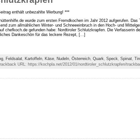
Beitrag enthält unbezahlte Werbung! ***
hüttenhilfe.de wurde zum ersten Fremdkochen im Jahr 2012 aufgerufen. Das 
end zum allmählichen Winter- und Schneeeinbruch in den Hoch- und Mittelgeb
auf chefkoch.de gefunden habe: Nordtiroler Schlutzkrapfen. Die Verfasserin des
liches Dankeschön für das leckere Rezept, […]
ng
,
Feldsalat
,
Kartoffeln
,
Käse
,
Nudeln
,
Österreich
,
Quark
,
Speck
,
Spinat
,
Tir
rackback URL: https://kochpla.net/2012/01/nordtiroler_schlutzkrapfen/trackba