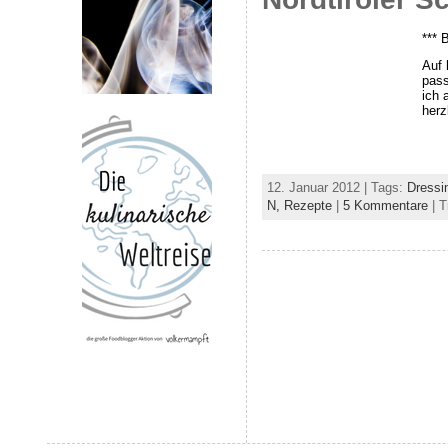
*** 
Auf 
pass
ich 
herz
12. Januar 2012 | Tags:
Dressi
N,
Rezepte
|
5 Kommentare
| T