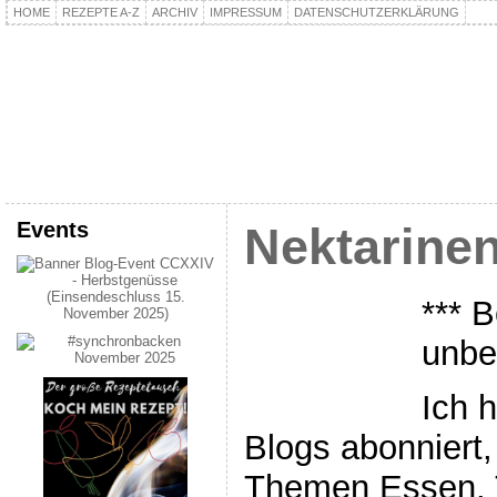
HOME
REZEPTE A-Z
ARCHIV
IMPRESSUM
DATENSCHUTZERKLÄRUNG
kochpla.net
Kochen und mehr…
Events
Nektarine
*** B
unbe
Ich h
Blogs abonniert,
Themen Essen, 