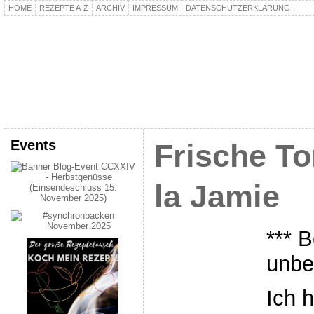
HOME
REZEPTE A-Z
ARCHIV
IMPRESSUM
DATENSCHUTZERKLÄRUNG
kochpla.net
Kochen und mehr…
Events
Frische T
la Jamie
*** B
unbe
Ich 