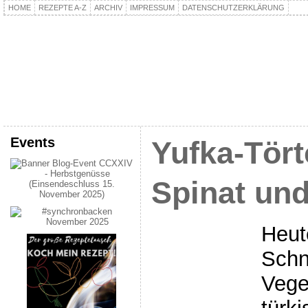
HOME
REZEPTE A-Z
ARCHIV
IMPRESSUM
DATENSCHUTZERKLÄRUNG
kochpla.net
Kochen und mehr…
Events
Yufka-Tört
Spinat und
Heut
Schn
Vege