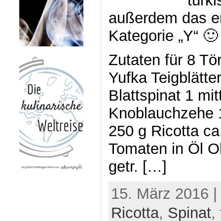
türk
außerdem das er
Kategorie „Y“ 🙂 
Zutaten für 8 Tö
Yufka Teigblätter
Blattspinat 1 mit
Knoblauchzehe 1
250 g Ricotta ca
Tomaten in Öl Ol
getr. […]
15. März 2016 |
Ricotta
,
Spinat
,