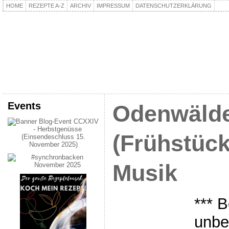
HOME
REZEPTE A-Z
ARCHIV
IMPRESSUM
DATENSCHUTZERKLÄRUNG
kochpla.net
Kochen und mehr…
Events
Odenwäld
(Frühstück
Musik
*** B
unbe