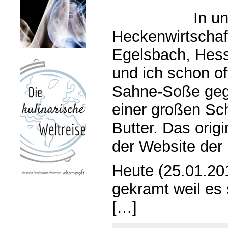
In un
Heckenwirtschaf
Egelsbach, Hes
und ich schon of
Sahne-Soße gege
einer großen Sc
Butter. Das orig
der Website der 
Heute (25.01.20
gekramt weil es
[…]