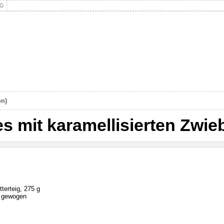
NG
on)
s mit karamellisierten Zwie
tterteig, 275 g
t gewogen