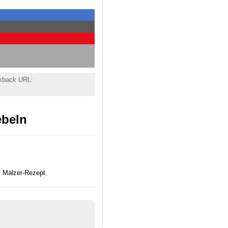
kback URL:
ebeln
m Mälzer-Rezept.