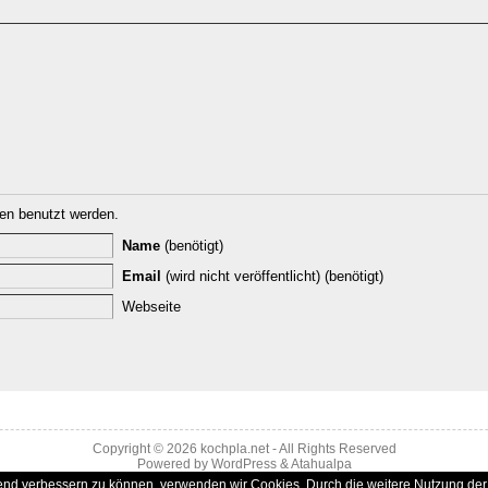
n benutzt werden.
Name
(benötigt)
Email
(wird nicht veröffentlicht) (benötigt)
Webseite
Copyright © 2026
kochpla.net
- All Rights Reserved
Powered by
WordPress
&
Atahualpa
ufend verbessern zu können, verwenden wir Cookies. Durch die weitere Nutzung d