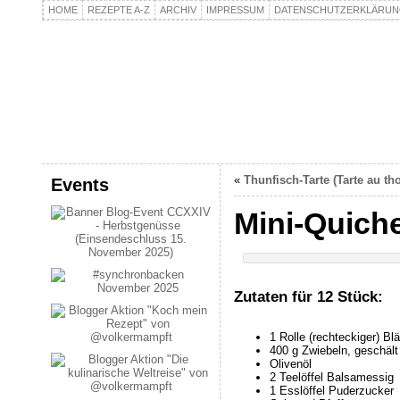
HOME
REZEPTE A-Z
ARCHIV
IMPRESSUM
DATENSCHUTZERKLÄRU
kochpla.net
Kochen und mehr…
«
Thunfisch-Tarte (Tarte au th
Events
Mini-Quiche
Zutaten für 12 Stück:
1 Rolle (rechteckiger) Blä
400 g Zwiebeln, geschäl
Olivenöl
2 Teelöffel Balsamessig
1 Esslöffel Puderzucker