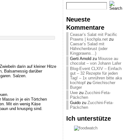
Neueste
Kommentare
Ceasar’s Salat mit Pacific
Prawns | kochpla.net
zu
Caesar’s Salad mit
Hähnchenbrust (oder
Kingprawns…)
Gerti Arnold
zu
Mousse au
chocolat – von Johann Lafer
wiebeln darin auf kleiner Hitze
Blog-Event CLXIV – Einfach
n, Balsamessig darüber
gut – 32 Rezepte für jeden
 garen. Salzen.
Tag! – 1x umrühren bitte aka
kochtopf
zu
Griechischer
Burger
Uwe
zu
Zucchini-Feta-
euen.
Päckchen
r Masse in je ein Törtchen
Guido
zu
Zucchini-Feta-
en. Mit ein wenig Käse
Päckchen
baun und knusprig sind.
Ich unterstütze