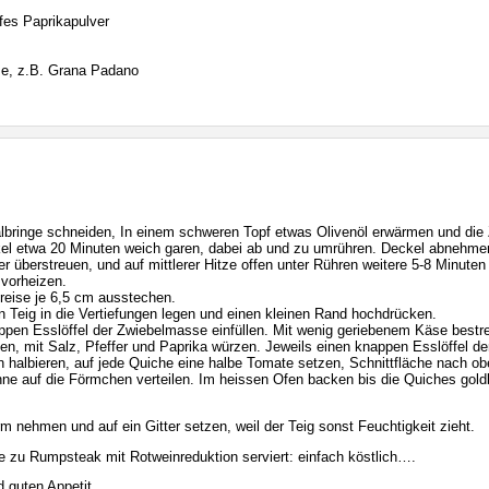
fes Paprikapulver
se, z.B. Grana Padano
lbringe schneiden, In einem schweren Topf etwas Olivenöl erwärmen und die Z
l etwa 20 Minuten weich garen, dabei ab und zu umrühren. Deckel abnehme
r überstreuen, und auf mittlerer Hitze offen unter Rühren weitere 5-8 Minuten
vorheizen.
reise je 6,5 cm ausstechen.
en Teig in die Vertiefungen legen und einen kleinen Rand hochdrücken.
ppen Esslöffel der Zwiebelmasse einfüllen. Mit wenig geriebenem Käse bestr
en, mit Salz, Pfeffer und Paprika würzen. Jeweils einen knappen Esslöffel de
 halbieren, auf jede Quiche eine halbe Tomate setzen, Schnittfläche nach ob
hne auf die Förmchen verteilen. Im heissen Ofen backen bis die Quiches gold
 nehmen und auf ein Gitter setzen, weil der Teig sonst Feuchtigkeit zieht.
e zu Rumpsteak mit Rotweinreduktion serviert: einfach köstlich….
 guten Appetit.