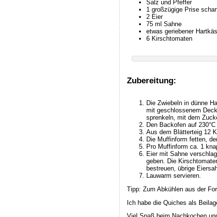
Salz und Pfeffer
1 großzügige Prise schar
2 Eier
75 ml Sahne
etwas geriebener Hartkä
6 Kirschtomaten
Zubereitung:
Die Zwiebeln in dünne Ha
mit geschlossenem Decke
sprenkeln, mit dem Zucke
Den Backofen auf 230°C 
Aus dem Blätterteig 12 K
Die Muffinform fetten, d
Pro Muffinform ca. 1 kna
Eier mit Sahne verschlag
geben. Die Kirschtomaten
bestreuen, übrige Eiersa
Lauwarm servieren.
Tipp: Zum Abkühlen aus der Form
Ich habe die Quiches als Beilag
Viel Spaß beim Nachkochen und