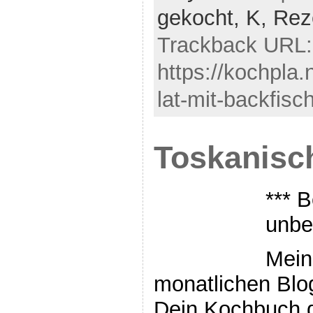
gekocht,
K,
Rez
Trackback URL:
https://kochpla.
lat-mit-backfisc
Toskanis
*** B
unbe
Mein
monatlichen Bl
Dein Kochbuch 