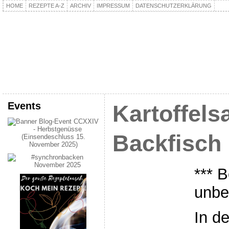
HOME
REZEPTE A-Z
ARCHIV
IMPRESSUM
DATENSCHUTZERKLÄRUNG
kochpla.net
Kochen und mehr…
Events
Kartoffelsa
Backfisch
*** B
unbe
In d