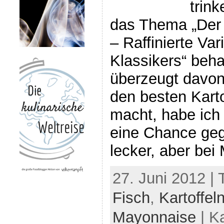
trin
das Thema „Der p
– Raffinierte Var
Klassikers“ beha
überzeugt davon
den besten Karto
macht, habe ich
eine Chance geg
lecker, aber bei
27. Juni 2012 |
Fisch
,
Kartoffel
Mayonnaise
| K