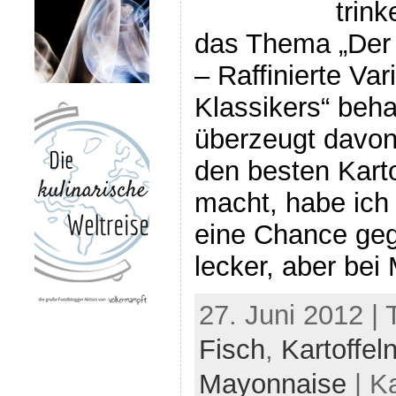
trin
das Thema „Der p
– Raffinierte Var
Klassikers“ beha
überzeugt davon
den besten Karto
macht, habe ich
eine Chance geg
lecker, aber bei
27. Juni 2012 |
Fisch
,
Kartoffel
Mayonnaise
| K