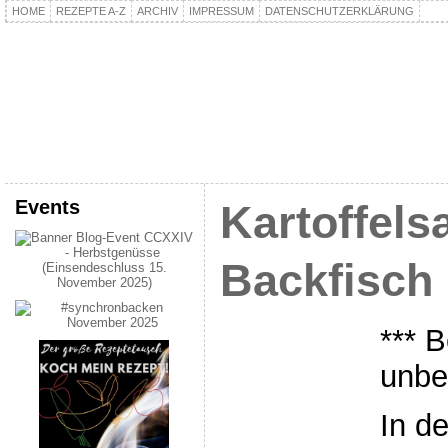
HOME
REZEPTE A-Z
ARCHIV
IMPRESSUM
DATENSCHUTZERKLÄRUNG
kochpla.net
Kochen und mehr…
Events
Kartoffelsa
Backfisch
*** B
unbe
In d