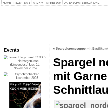
HOME
REZEPTE A-Z
ARCHIV
IMPRESSUM
DATENSCHUTZERKLÄRUNG
kochpla.net
Kochen und mehr…
«
Spargelcremesuppe mit Basilikum
Events
Spargel n
mit Garne
Schnittla