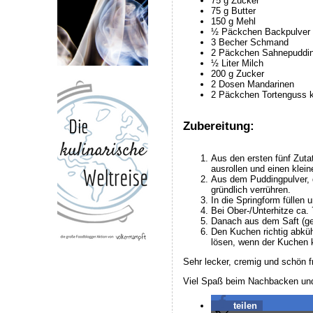
75 g Zucker
75 g Butter
150 g Mehl
½ Päckchen Backpulver
3 Becher Schmand
2 Päckchen Sahnepuddin
½ Liter Milch
200 g Zucker
2 Dosen Mandarinen
2 Päckchen Tortenguss k
Zubereitung:
Aus den ersten fünf Zutat
ausrollen und einen klei
Aus dem Puddingpulver, 
gründlich verrühren.
In die Springform füllen
Bei Ober-/Unterhitze ca.
Danach aus dem Saft (geg
Den Kuchen richtig abküh
lösen, wenn der Kuchen k
Sehr lecker, cremig und schön fr
Viel Spaß beim Nachbacken und
teilen