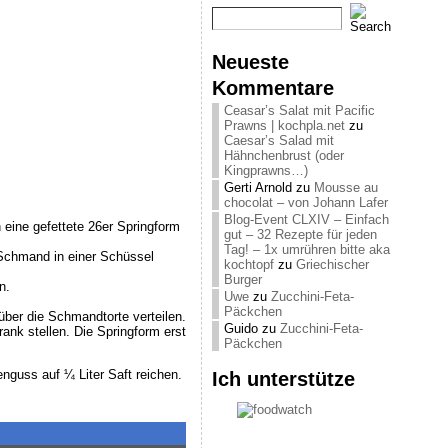
Neueste
Kommentare
Ceasar’s Salat mit Pacific
Prawns | kochpla.net
zu
Caesar’s Salad mit
Hähnchenbrust (oder
Kingprawns…)
Gerti Arnold
zu
Mousse au
chocolat – von Johann Lafer
Blog-Event CLXIV – Einfach
 eine gefettete 26er Springform
gut – 32 Rezepte für jeden
Tag! – 1x umrühren bitte aka
Schmand in einer Schüssel
kochtopf
zu
Griechischer
Burger
n.
Uwe
zu
Zucchini-Feta-
Päckchen
ber die Schmandtorte verteilen.
Guido
zu
Zucchini-Feta-
ank stellen. Die Springform erst
Päckchen
enguss auf ¼ Liter Saft reichen.
Ich unterstütze