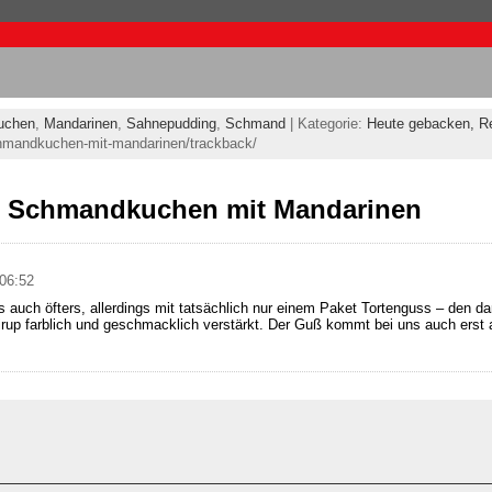
uchen
,
Mandarinen
,
Sahnepudding
,
Schmand
| Kategorie:
Heute gebacken,
R
chmandkuchen-mit-mandarinen/trackback/
 Schmandkuchen mit Mandarinen
 06:52
s auch öfters, allerdings mit tatsächlich nur einem Paket Tortenguss – den da
rup farblich und geschmacklich verstärkt. Der Guß kommt bei uns auch erst