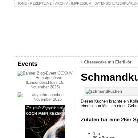
HOME
REZEPTE A-Z
ARCHIV
IMPRESSUM
DATENSCHUTZERKLÄRU
kochpla.net
Kochen und mehr…
«
Cheesecake mit Eierlikör
Events
Schmandku
Diesen Kuchen brachte ein Koll
ebenfalls anlässlich eines Gebu
Zutaten für eine 26er 
1 Ei