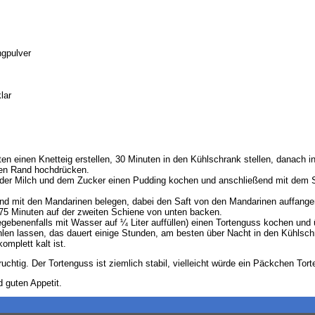
gpulver
lar
en einen Knetteig erstellen, 30 Minuten in den Kühlschrank stellen, danach in
nen Rand hochdrücken.
der Milch und dem Zucker einen Pudding kochen und anschließend mit dem 
 und mit den Mandarinen belegen, dabei den Saft von den Mandarinen auffange
 75 Minuten auf der zweiten Schiene von unten backen.
ebenenfalls mit Wasser auf ¼ Liter auffüllen) einen Tortenguss kochen und ü
len lassen, das dauert einige Stunden, am besten über Nacht in den Kühlschr
omplett kalt ist.
uchtig. Der Tortenguss ist ziemlich stabil, vielleicht würde ein Päckchen Tort
 guten Appetit.