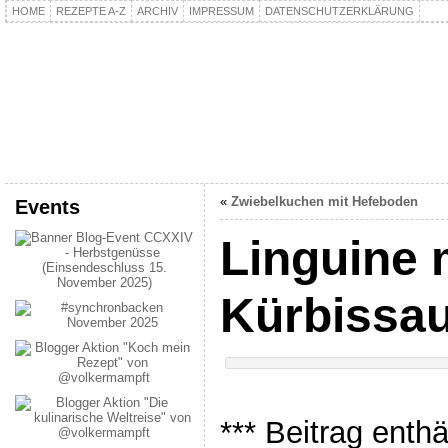
HOME
REZEPTE A-Z
ARCHIV
IMPRESSUM
DATENSCHUTZERKLÄRUNG
kochpla.net
Kochen und mehr…
«
Zwiebelkuchen mit Hefeboden
Events
Linguine 
Kürbissa
*** Beitrag enth