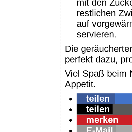
mit den Zuck
restlichen Zw
auf vorgewär
servieren.
Die geräucherte
perfekt dazu, pr
Viel Spaß beim
Appetit.
teilen
teilen
merken
1
E-Mail