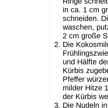
Ringe schneid
in ca. 1 cm g
schneiden. D
waschen, put
2 cm große S
Die Kokosmil
Frühlingszwi
und Hälfte de
Kürbis zugebe
Pfeffer würze
milder Hitze 
der Kürbis wei
Die Nudeln in