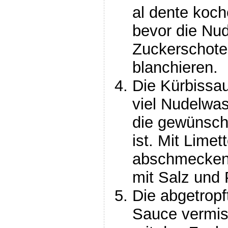
al dente koch
bevor die Nude
Zuckerschote
blanchieren.
Die Kürbissa
viel Nudelwa
die gewünscht
ist. Mit Limet
abschmecken.
mit Salz und 
Die abgetropf
Sauce vermi