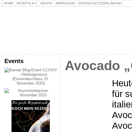
HOME
REZEPTE A-Z
ARCHIV
IMPRESSUM
DATENSCHUTZERKLÄRUNG
kochpla.net
Kochen und mehr…
Events
Avocado „
Heut
für s
ital
Avoc
Avoc