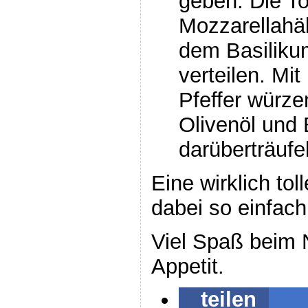
geben. Die T
Mozzarellahä
dem Basiliku
verteilen. Mit
Pfeffer würz
Olivenöl und
darüberträufe
Eine wirklich to
dabei so einfach
Viel Spaß beim
Appetit.
teilen