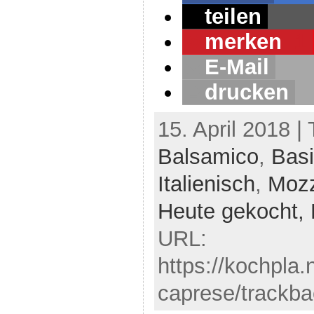
teilen
merken
1
E-Mail
drucken
15. April 2018 |
Balsamico
,
Basi
Italienisch
,
Mozz
Heute gekocht,
URL:
https://kochpla
caprese/trackba