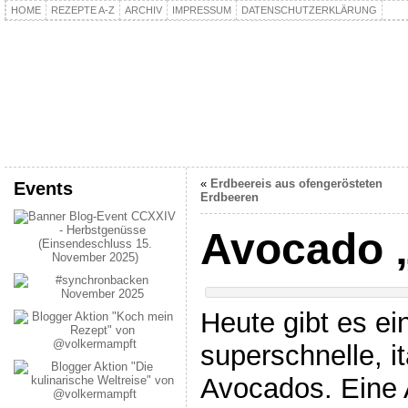
HOME
REZEPTE A-Z
ARCHIV
IMPRESSUM
DATENSCHUTZERKLÄRUNG
kochpla.net
Kochen und mehr…
«
Erdbeereis aus ofengerösteten
Events
Erdbeeren
Avocado 
Heute gibt es ei
superschnelle, i
Avocados. Eine 