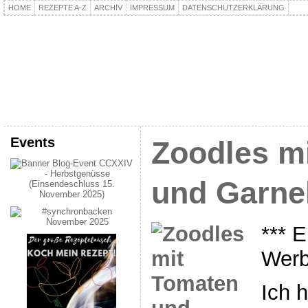
HOME
REZEPTE A-Z
ARCHIV
IMPRESSUM
DATENSCHUTZERKLÄRUNG
kochpla.net
Kochen und mehr…
Events
Zoodles m
und Garne
*** 
Werb
Ich 