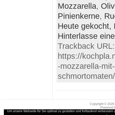
Mozzarella
,
Oli
Pinienkerne
,
Ru
Heute gekocht,
Hinterlasse ei
Trackback URL:
https://kochpla.
-mozzarella-mit-
schmortomaten/
Copyright © 202
Powered 
Um unsere Webseite für Sie optimal zu gestalten und fortlaufend verbessern