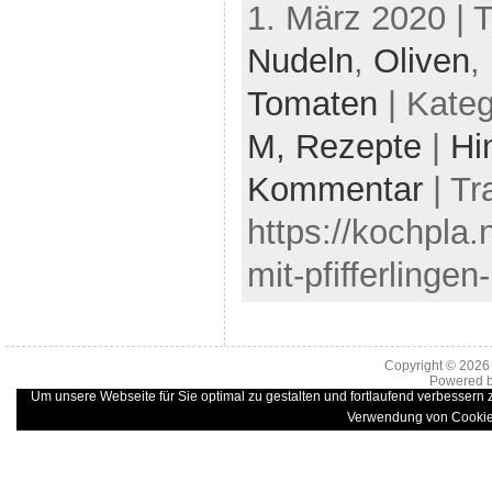
1. März 2020 | 
Nudeln
,
Oliven
,
Tomaten
| Kateg
M,
Rezepte
|
Hi
Kommentar
| Tr
https://kochpla.
mit-pfifferlinge
Copyright © 202
Powered 
Um unsere Webseite für Sie optimal zu gestalten und fortlaufend verbessern
Verwendung von Cookie