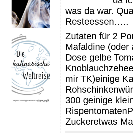
da i
was da war. Qua
Resteessen…..
Zutaten für 2 Po
Mafaldine (oder
Dose gelbe Toma
Knoblauchzeheein
mir TK)einige Ka
Rohschinkenwür
300 geinige klei
RispentomatenPf
Zuckeretwas Ma