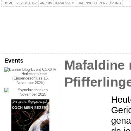
HOME
REZEPTE A-Z
ARCHIV
IMPRESSUM
DATENSCHUTZERKLÄRUNG
kochpla.net
Kochen und mehr…
Events
Mafaldine 
Pfifferlin
Heut
Geri
gena