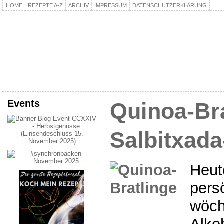
HOME
REZEPTE A-Z
ARCHIV
IMPRESSUM
DATENSCHUTZERKLÄRUNG
kochpla.net
Kochen und mehr…
Events
Quinoa-Bra
Salbitxad
Heut
persö
wöch